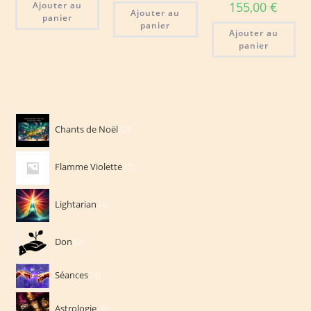
155,00
€
Ajouter au
Ajouter au
panier
panier
Ajouter au
panier
2
Chants de Noël
2
produits
1
Flamme Violette
1
produit
4
Lightarian
4
produits
2
Don
2
produits
4
Séances
4
produits
8
Astrologie
8