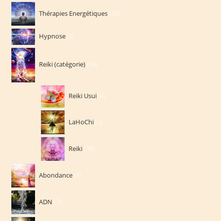
26
Thérapies Energétiques
26
produits
2
Hypnose
2
produits
59
Reiki (catégorie)
59
produits
4
Reiki Usui
4
produits
2
LaHoChi
2
produits
38
Reiki
38
produits
4
Abondance
4
produits
7
ADN
7
produits