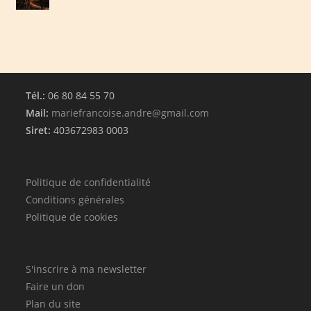
produit
Tél.:
06 80 84 55 70
Mail:
mariefrancoise.andre@gmail.com
Siret:
403672983 0003
Politique de confidentialité
Conditions générales
Politique de cookies
S'inscrire à ma newsletter
Faire un don
Plan du site