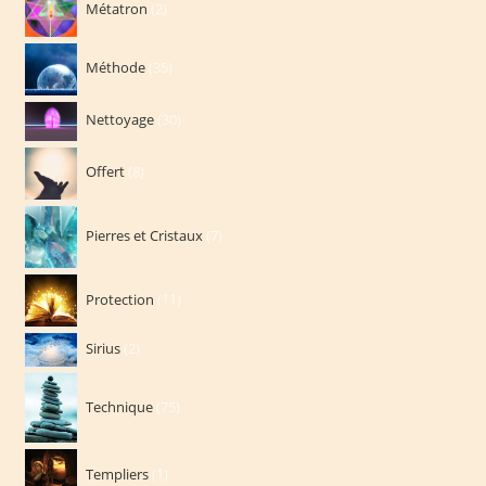
Métatron
2
produits
35
Méthode
35
produits
30
Nettoyage
30
produits
8
Offert
8
produits
7
Pierres et Cristaux
7
produits
11
Protection
11
produits
2
Sirius
2
produits
75
Technique
75
produits
1
Templiers
1