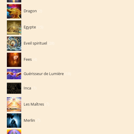
2
Dragon
2
produits
15
Egypte
15
produits
28
Eveil spirituel
28
produits
4
Fees
4
produits
18
Guérisseur de Lumière
18
produits
1
Inca
1
produit
7
Les Maîtres
7
produits
7
Merlin
7
produits
2