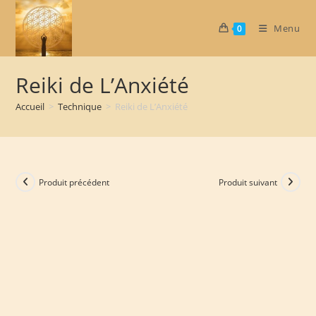
Skip
to
Menu
0
content
Reiki de L’Anxiété
Accueil
>
Technique
>
Reiki de L’Anxiété
Produit précédent
Produit suivant