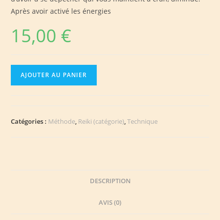
Après avoir activé les énergies
15,00
€
quantité
AJOUTER AU PANIER
de
Reiki
de
L’Anxiété
Catégories :
Méthode
,
Reiki (catégorie)
,
Technique
DESCRIPTION
AVIS (0)