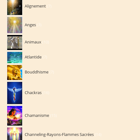
7
Alignement
7
produits
3
Anges
3
produits
10
Animaux
10
produits
7
Atlantide
7
produits
7
Bouddhisme
7
produits
16
Chackras
16
produits
15
Chamanisme
15
produits
14
Channeling-Rayons-Flammes Sacrées
14
produits