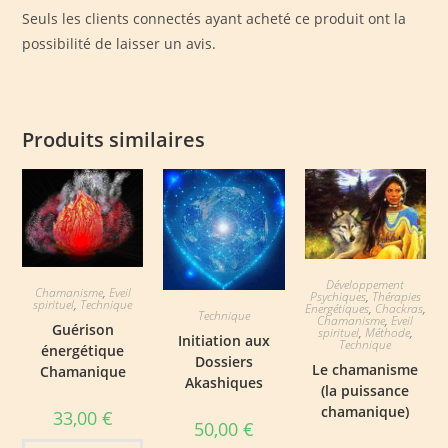
Seuls les clients connectés ayant acheté ce produit ont la
possibilité de laisser un avis.
Produits similaires
Développement
Chamanisme
,
Eveil
Psychiques
,
Thérapies
spirituel
,
Technique
Energétiques
,
Chackras
,
Technique
Chamanisme
,
Eveil
Guérison
spirituel
,
Méthode
,
Initiation aux
Technique
énergétique
Dossiers
Le chamanisme
Chamanique
Akashiques
(la puissance
chamanique)
33,00
€
50,00
€