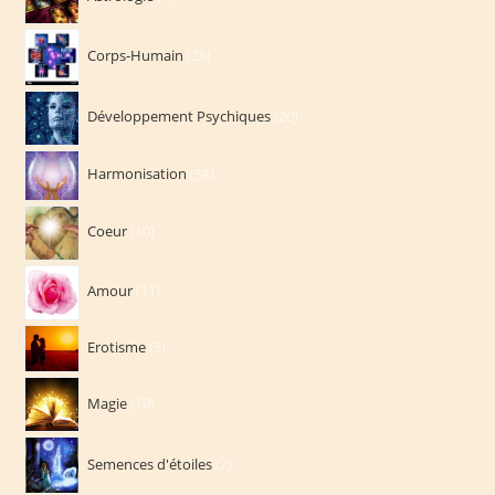
produits
28
Corps-Humain
28
produits
20
Développement Psychiques
20
produits
58
Harmonisation
58
produits
10
Coeur
10
produits
11
Amour
11
produits
5
Erotisme
5
produits
10
Magie
10
produits
2
Semences d'étoiles
2
produits