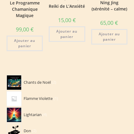
Ning Jing
Le Programme
Reiki de L’Anxiété
(sérénité – calme)
Chamanique
Magique
15,00
€
65,00
€
99,00
€
Ajouter au
Ajouter au
panier
panier
Ajouter au
panier
2
Chants de Noël
2
produits
1
Flamme Violette
1
produit
4
Lightarian
4
produits
2
Don
2