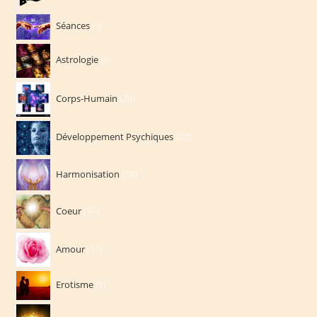
produits
4
Séances
4
produits
8
Astrologie
8
produits
28
Corps-Humain
28
produits
20
Développement Psychiques
20
produits
58
Harmonisation
58
produits
10
Coeur
10
produits
11
Amour
11
produits
5
Erotisme
5
produits
10