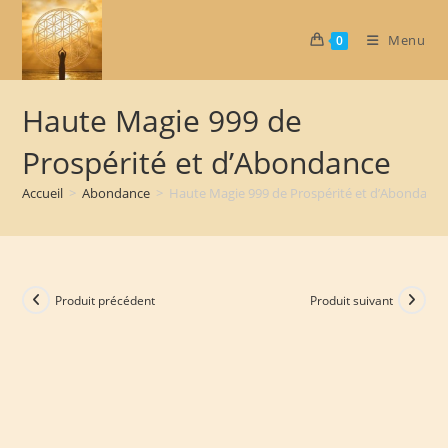
Skip
to
Menu
0
content
Haute Magie 999 de
Prospérité et d’Abondance
Accueil
>
Abondance
>
Haute Magie 999 de Prospérité et d’Abondanc
Produit précédent
Produit suivant