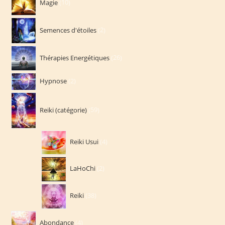
Magie
10
produits
2
Semences d'étoiles
2
produits
26
Thérapies Energétiques
26
produits
2
Hypnose
2
produits
59
Reiki (catégorie)
59
produits
4
Reiki Usui
4
produits
2
LaHoChi
2
produits
38
Reiki
38
produits
4
Abondance
4