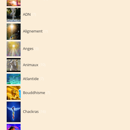
produits
7
ADN
7
produits
7
Alignement
7
produits
3
Anges
3
produits
10
Animaux
10
produits
7
Atlantide
7
produits
7
Bouddhisme
7
produits
16
Chackras
16
produits
15