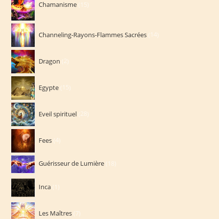
Chamanisme
15
produits
14
Channeling-Rayons-Flammes Sacrées
14
produits
2
Dragon
2
produits
15
Egypte
15
produits
28
Eveil spirituel
28
produits
4
Fees
4
produits
18
Guérisseur de Lumière
18
produits
1
Inca
1
produit
7
Les Maîtres
7