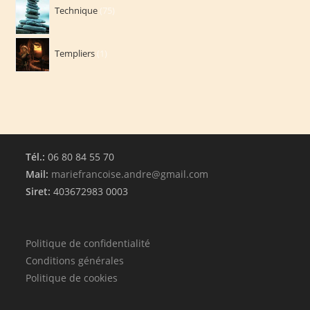
Technique
75
produits
1
Templiers
1
produit
Tél.:
06 80 84 55 70
Mail:
mariefrancoise.andre@gmail.com
Siret:
403672983 0003
Politique de confidentialité
Conditions générales
Politique de cookies