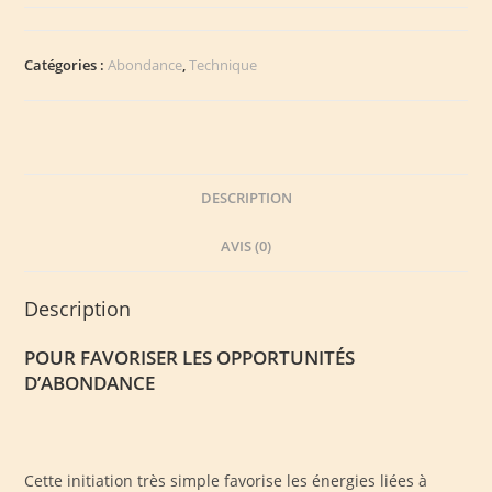
Haute
Magie
999
Catégories :
Abondance
,
Technique
de
Prospérité
et
d'Abondance
DESCRIPTION
AVIS (0)
Description
POUR FAVORISER LES OPPORTUNITÉS
D’ABONDANCE
Cette initiation très simple favorise les énergies liées à