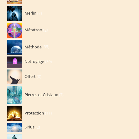
produits
7
Merlin
7
produits
2
Métatron
2
produits
35
Méthode
35
produits
30
Nettoyage
30
produits
8
Offert
8
produits
7
Pierres et Cristaux
7
produits
11
Protection
11
produits
2
Sirius
2
produits
75