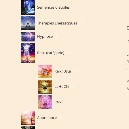
2
Semences d'étoiles
2
produits
26
Thérapies Energétiques
26
produits
D
2
Hypnose
2
I
produits
59
Reiki (catégorie)
59
produits
L
m
4
c
Reiki Usui
4
produits
P
2
LaHoChi
2
M
produits
38
Reiki
38
produits
4
Abondance
4
produits