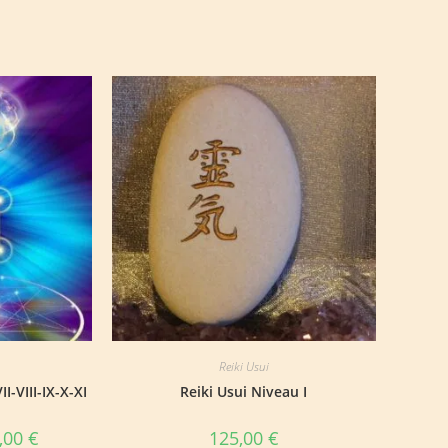
Reiki Usui
I-VIII-IX-X-XI
Reiki Usui Niveau I
Plage
,00
€
125,00
€