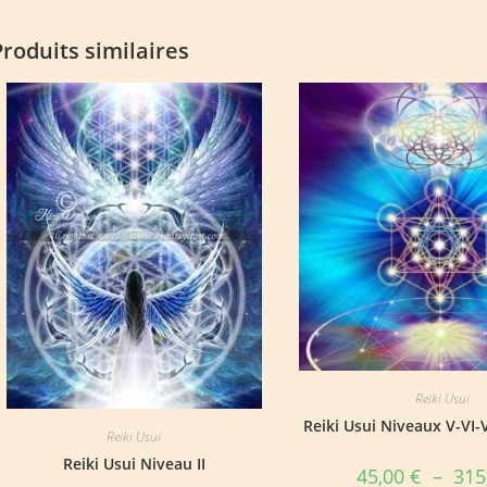
Produits similaires
Reiki Usui
Reiki Usui Niveaux V-VI-VI
Reiki Usui
Reiki Usui Niveau II
45,00
€
–
315