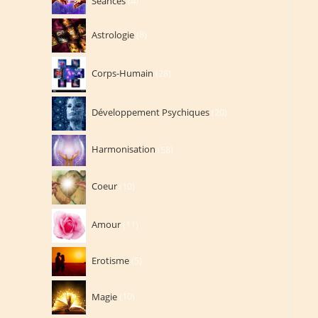
Séances
4
produits
8
Astrologie
8
produits
28
Corps-Humain
28
produits
20
Développement Psychiques
20
produits
58
Harmonisation
58
produits
10
Coeur
10
produits
11
Amour
11
produits
5
Erotisme
5
produits
10
Magie
10
produits