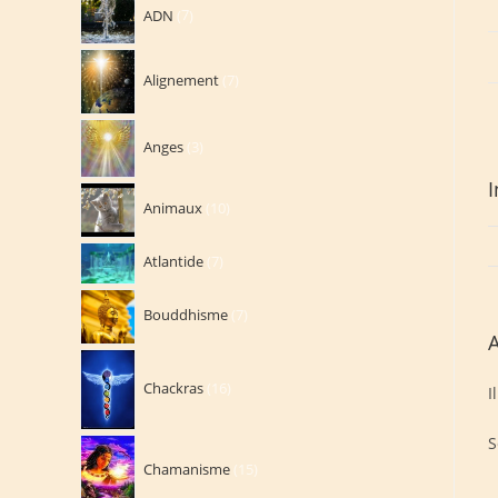
7
ADN
7
produits
7
Alignement
7
produits
3
Anges
3
produits
10
Animaux
10
produits
7
Atlantide
7
produits
7
Bouddhisme
7
produits
A
16
Chackras
16
produits
I
S
15
Chamanisme
15
produits