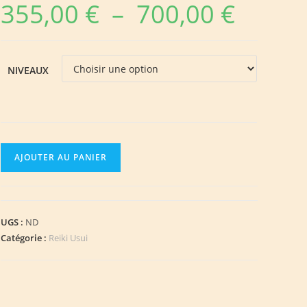
355,00
€
–
700,00
€
Plage
de
prix :
355,00 €
à
700,00 €
NIVEAUX
quantité
AJOUTER AU PANIER
de
Reiki
Usui
Niveaux
UGS :
ND
III
Catégorie :
Reiki Usui
et
IV