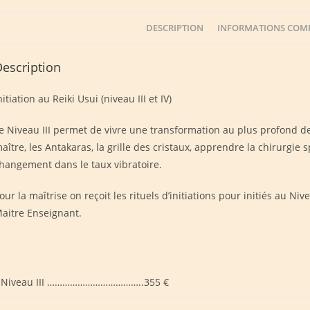
DESCRIPTION
INFORMATIONS COM
escription
nitiation au Reiki Usui (niveau III et IV)
e Niveau III permet de vivre une transformation au plus profond d
aître, les Antakaras, la grille des cristaux, apprendre la chirurgie s
hangement dans le taux vibratoire.
our la maîtrise on reçoit les rituels d’initiations pour initiés au Nive
aitre Enseignant.
Niveau III ………………………………..355 €