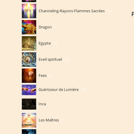
14
Channeling-Rayons-Flammes Sacrées
14
produits
2
Dragon
2
produits
15
Egypte
15
produits
28
Eveil spirituel
28
produits
4
Fees
4
produits
18
Guérisseur de Lumière
18
produits
1
Inca
1
produit
7
Les Maîtres
7
produits
7