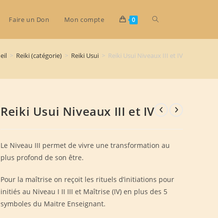
Toggle
Faire un Don
Mon compte
0
eil
>
Reiki (catégorie)
>
Reiki Usui
>
Reiki Usui Niveaux III et IV
website
search
Reiki Usui Niveaux III et IV
Le Niveau III permet de vivre une transformation au
plus profond de son être.
Pour la maîtrise on reçoit les rituels d’initiations pour
initiés au Niveau I II III et Maîtrise (IV) en plus des 5
symboles du Maitre Enseignant.