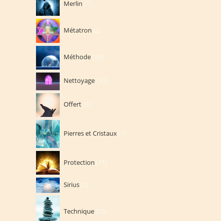
Merlin
7
produits
2
Métatron
2
produits
35
Méthode
35
produits
30
Nettoyage
30
produits
8
Offert
8
produits
7
Pierres et Cristaux
7
produits
11
Protection
11
produits
2
Sirius
2
produits
75
Technique
75
produits