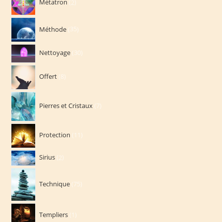
Métatron
2
produits
35
Méthode
35
produits
30
Nettoyage
30
produits
8
Offert
8
produits
7
Pierres et Cristaux
7
produits
11
Protection
11
produits
2
Sirius
2
produits
75
Technique
75
produits
1
Templiers
1
produit