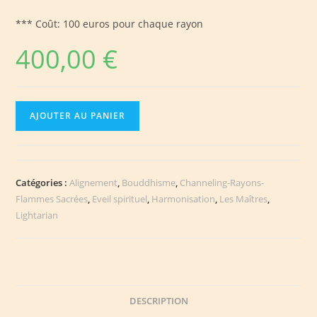
*** Coût: 100 euros pour chaque rayon
400,00
€
quantité
AJOUTER AU PANIER
de
Rayons
Lightarian™
Catégories :
Alignement
,
Bouddhisme
,
Channeling-Rayons-
Flammes Sacrées
,
Eveil spirituel
,
Harmonisation
,
Les Maîtres
,
Lightarian
DESCRIPTION