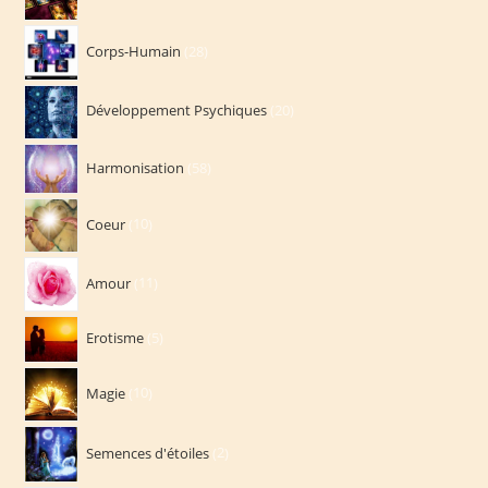
produits
28
Corps-Humain
28
produits
20
Développement Psychiques
20
produits
58
Harmonisation
58
produits
10
Coeur
10
produits
11
Amour
11
produits
5
Erotisme
5
produits
10
Magie
10
produits
2
Semences d'étoiles
2
produits