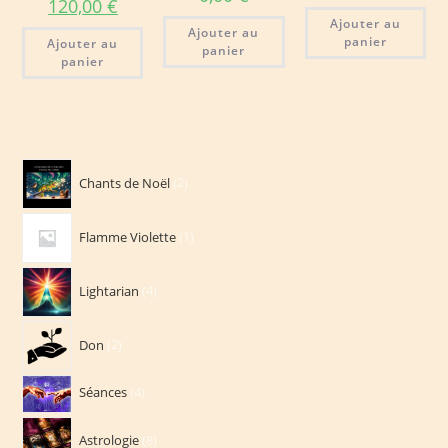
Le
Le
120,00
€
prix
prix
Ajouter au
initial
actuel
Ajouter au
panier
était :
Ajouter au
est :
panier
220,00 €.
120,00 €.
panier
2
Chants de Noël
2
produits
1
Flamme Violette
1
produit
4
Lightarian
4
produits
2
Don
2
produits
4
Séances
4
produits
8
Astrologie
8