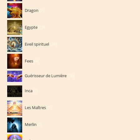
2
Dragon
2
produits
15
Egypte
15
produits
28
Eveil spirituel
28
produits
4
Fees
4
produits
18
Guérisseur de Lumière
18
produits
1
Inca
1
produit
7
Les Maîtres
7
produits
7
Merlin
7
produits
2