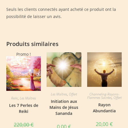
Seuls les clients connectés ayant acheté ce produit ont la
possibilité de laisser un avis.
Produits similaires
Promo !
Les Maîtres
,
Offert
Channeling-Rayons-
Flammes Sacrées
,
Offert
Reiki
,
Les Maîtres
Initiation aux
Rayon
Les 7 Perles de
Mains de Jésus
Abundantia
Reiki
Sananda
20,00
€
220,00
€
0,00
€