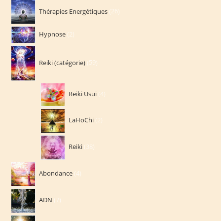
26
Thérapies Energétiques
26
produits
2
Hypnose
2
produits
59
Reiki (catégorie)
59
produits
4
Reiki Usui
4
produits
2
LaHoChi
2
produits
38
Reiki
38
produits
4
Abondance
4
produits
7
ADN
7
produits
7