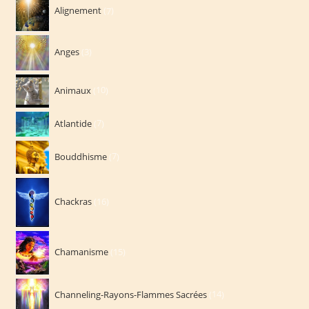
Alignement
7
produits
3
Anges
3
produits
10
Animaux
10
produits
7
Atlantide
7
produits
7
Bouddhisme
7
produits
16
Chackras
16
produits
15
Chamanisme
15
produits
14
Channeling-Rayons-Flammes Sacrées
14
produits