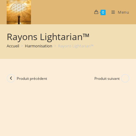
Skip
to
Menu
0
content
Rayons Lightarian™
Accueil
>
Harmonisation
>
Rayons Lightarian™
Produit précédent
Produit suivant