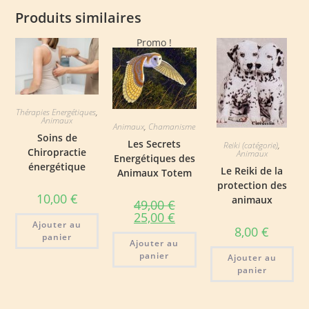
Produits similaires
Promo !
Thérapies Energétiques
,
Animaux
Animaux
,
Chamanisme
Soins de
Les Secrets
Reiki (catégorie)
,
Chiropractie
Animaux
Energétiques des
énergétique
Le Reiki de la
Animaux Totem
protection des
10,00
€
animaux
49,00
€
Le
Le
25,00
€
prix
prix
Ajouter au
8,00
€
initial
actuel
panier
Ajouter au
était :
est :
49,00 €.
25,00 €.
panier
Ajouter au
panier