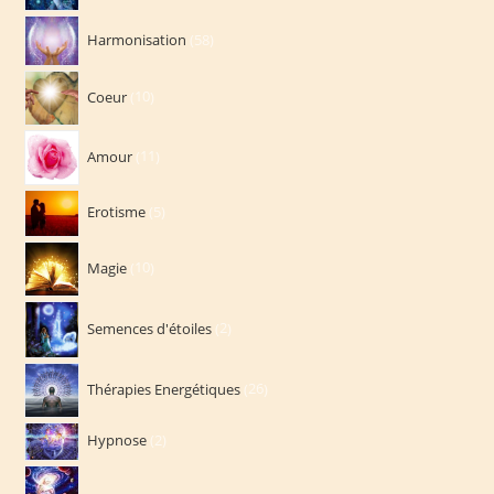
58
Harmonisation
58
produits
10
Coeur
10
produits
11
Amour
11
produits
5
Erotisme
5
produits
10
Magie
10
produits
2
Semences d'étoiles
2
produits
26
Thérapies Energétiques
26
produits
2
Hypnose
2
produits
59