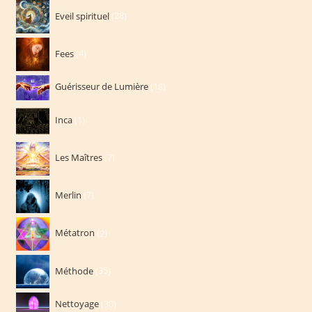
28
Eveil spirituel
28
produits
4
Fees
4
produits
18
Guérisseur de Lumière
18
produits
1
Inca
1
produit
7
Les Maîtres
7
produits
7
Merlin
7
produits
2
Métatron
2
produits
35
Méthode
35
produits
30
Nettoyage
30