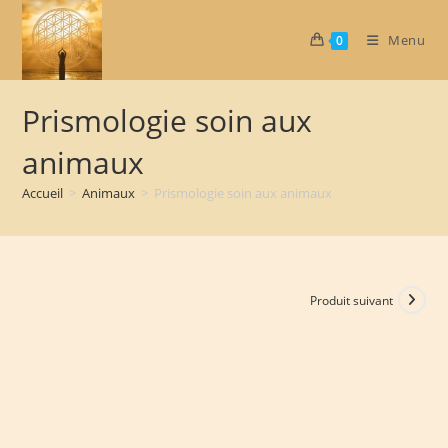
Skip
to
Menu
0
content
Prismologie soin aux
animaux
Accueil
>
Animaux
>
Prismologie soin aux animaux
Produit suivant