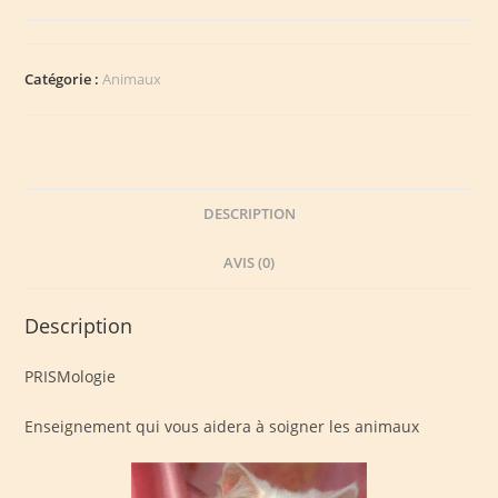
Prismologie
soin
aux
Catégorie :
Animaux
animaux
DESCRIPTION
AVIS (0)
Description
PRISMologie
Enseignement qui vous aidera à soigner les animaux