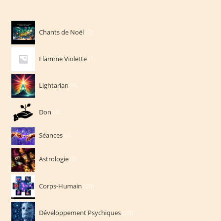
2
Chants de Noël
2
produits
1
Flamme Violette
1
produit
4
Lightarian
4
produits
2
Don
2
produits
4
Séances
4
produits
8
Astrologie
8
produits
28
Corps-Humain
28
produits
20
Développement Psychiques
20
produits