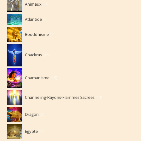
10
Animaux
10
produits
7
Atlantide
7
produits
7
Bouddhisme
7
produits
16
Chackras
16
produits
15
Chamanisme
15
produits
14
Channeling-Rayons-Flammes Sacrées
14
produits
2
Dragon
2
produits
15
Egypte
15
produits