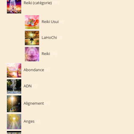
Reiki (catégorie)
59
produits
4
Reiki Usui
4
produits
2
LaHoChi
2
produits
38
Reiki
38
produits
4
Abondance
4
produits
7
ADN
7
produits
7
Alignement
7
produits
3
Anges
3
produits