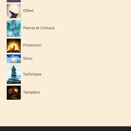
produits
8
Offert
8
produits
7
Pierres et Cristaux
7
produits
11
Protection
11
produits
2
Sirius
2
produits
75
Technique
75
produits
1
Templiers
1
produit