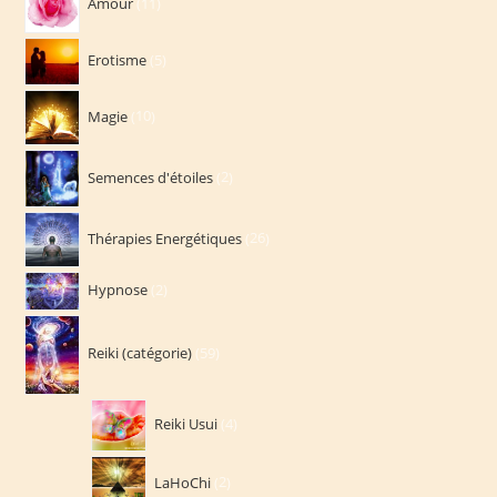
Amour
11
produits
5
Erotisme
5
produits
10
Magie
10
produits
2
Semences d'étoiles
2
produits
26
Thérapies Energétiques
26
produits
2
Hypnose
2
produits
59
Reiki (catégorie)
59
produits
4
Reiki Usui
4
produits
2
LaHoChi
2
produits