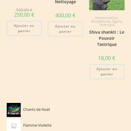
Nettoyage
Le
500,00
€
prix
Le
250,00
€
400,00
€
initial
prix
Harmonisation
,
était :
Bouddhisme
,
Egypte
,
actuel
500,00 €.
Technique
Ajouter au
est :
Ajouter au
250,00 €.
panier
panier
Shiva shankti : Le
Pouvoir
Tantrique
18,00
€
Ajouter au
panier
2
Chants de Noël
2
produits
1
Flamme Violette
1
produit