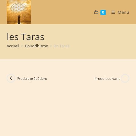
Skip
to
Menu
0
content
les Taras
Accueil
>
Bouddhisme
>
les Taras
Produit précédent
Produit suivant