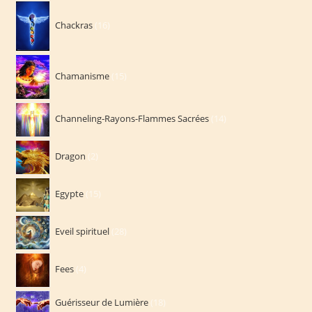
16
Chackras
16
produits
15
Chamanisme
15
produits
14
Channeling-Rayons-Flammes Sacrées
14
produits
2
Dragon
2
produits
15
Egypte
15
produits
28
Eveil spirituel
28
produits
4
Fees
4
produits
18
Guérisseur de Lumière
18