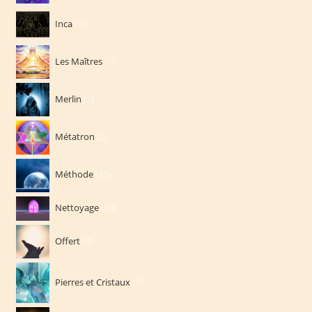
produits
1
Inca
1
produit
7
Les Maîtres
7
produits
7
Merlin
7
produits
2
Métatron
2
produits
35
Méthode
35
produits
30
Nettoyage
30
produits
8
Offert
8
produits
7
Pierres et Cristaux
7
produits