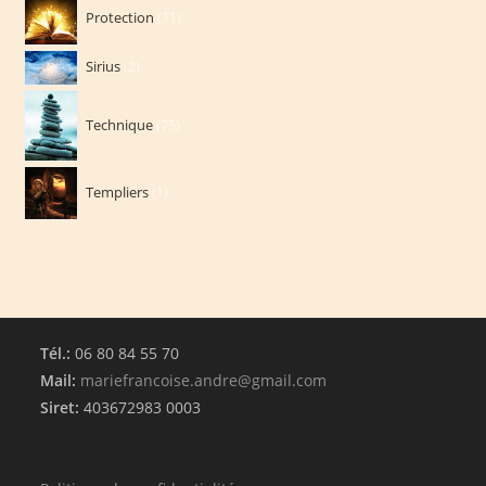
11
Protection
11
produits
2
Sirius
2
produits
75
Technique
75
produits
1
Templiers
1
produit
Tél.:
06 80 84 55 70
Mail:
mariefrancoise.andre@gmail.com
Siret:
403672983 0003