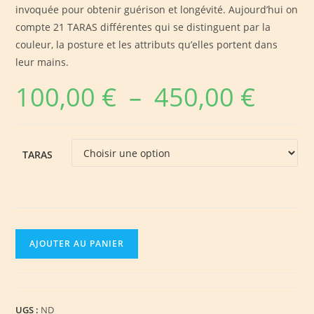
invoquée pour obtenir guérison et longévité. Aujourd’hui on
compte 21 TARAS différentes qui se distinguent par la
couleur, la posture et les attributs qu’elles portent dans
leur mains.
100,00
€
–
450,00
€
Plage
de
prix :
100,00 €
à
450,00 €
TARAS
quantité
AJOUTER AU PANIER
de
les
Taras
UGS :
ND