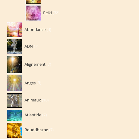
38
Reiki
38
produits
4
Abondance
4
produits
7
ADN
7
produits
7
Alignement
7
produits
3
Anges
3
produits
10
Animaux
10
produits
7
Atlantide
7
produits
7
Bouddhisme
7
produits