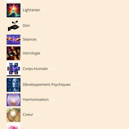
4
Lightarian
4
produits
2
Don
2
produits
4
Séances
4
produits
8
Astrologie
8
produits
28
Corps-Humain
28
produits
20
Développement Psychiques
20
produits
58
Harmonisation
58
produits
10
Coeur
10
produits
11